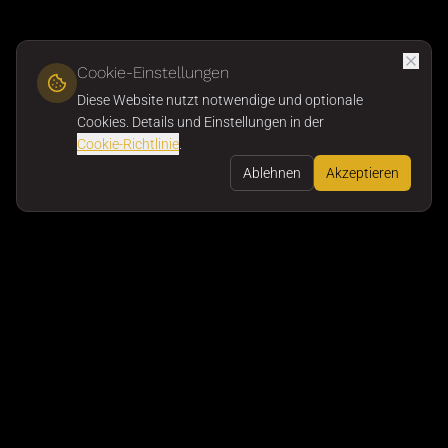
Cookie-Einstellungen
Diese Website nutzt notwendige und optionale
Cookies. Details und Einstellungen in der
Cookie-Richtlinie
.
Ablehnen
Akzeptieren
Premium Chili Sauce aus der Schweiz
|
Rechtliche Hinweise
Impressum
©
2026
Grandfather's Son. Alle Rechte vorbehalten.